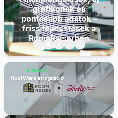
grafikonok és
pontosabb adatok –
friss fejlesztések a
RoomRaiserben
INTEGRÁCIÓ
HostWare integráció