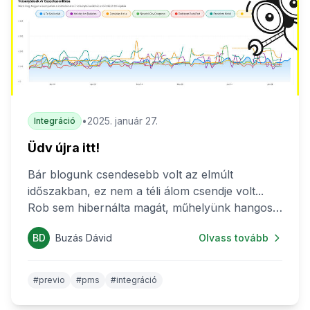
•
2025. január 27.
Integráció
Üdv újra itt!
Bár blogunk csendesebb volt az elmúlt
időszakban, ez nem a téli álom csendje volt...
Rob sem hibernálta magát, műhelyünk hangos
volt a lázas munka zajaitól; igen komoly
BD
Buzás Dávid
Olvass tovább
eredményeket értünk el az integráció területén,
örömmel számolhatunk be, hogy Previo-s,
SabeeApp-os ügyfeleink már közvetlenül
#previo
#pms
#integráció
kapcsolódhatnak a RoomRaiserrel PMS-ükhöz,
és hamarosan a HostWare-rel is létrejön a