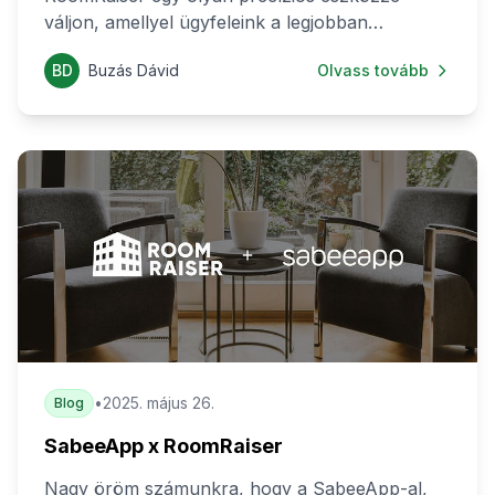
váljon, amellyel ügyfeleink a legjobban
végezhetik el szálláshelyeik árazását.
BD
Buzás Dávid
Olvass tovább
Legfrissebb frissítésünk most olyan funkciókat
hozott, amelyek nemcsak kényelmesebbé,
hanem még versenyképesebbé is teszik a napi
működést.
•
2025. május 26.
Blog
SabeeApp x RoomRaiser
Nagy öröm számunkra, hogy a SabeeApp-al,