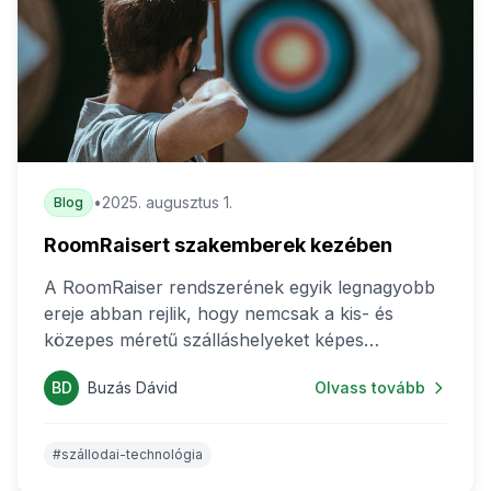
•
2025. augusztus 1.
Blog
RoomRaisert szakemberek kezében
A RoomRaiser rendszerének egyik legnagyobb
ereje abban rejlik, hogy nemcsak a kis- és
közepes méretű szálláshelyeket képes
támogatni az árazási folyamataik
BD
Buzás Dávid
Olvass tovább
optimalizálásában, hanem kifejezetten releváns
és hasznos eszköz lehet szállodaipari
szakemberek, revenue managerek és árazási
#szállodai-technológia
specialisták számára is.