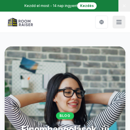
Kezdd el most - 14 nap ingyen!
Kezdés
Szállodai bevételmenedzsment blog
BLOG
Finomhangolások, új