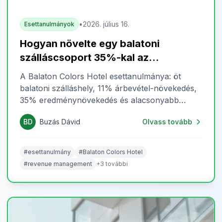
•
2026. július 16.
Esettanulmányok
Hogyan növelte egy balatoni
szálláscsoport 35%-kal az
eredményét a RoomRaiser
A Balaton Colors Hotel esettanulmánya: öt
segítségével?
balatoni szálláshely, 11% árbevétel-növekedés,
35% eredménynövekedés és alacsonyabb
revenue management költség.
BD
Buzás Dávid
Olvass tovább
#esettanulmány
#Balaton Colors Hotel
#revenue management
+3 további