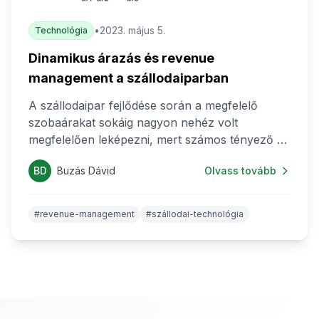
időszakokban nincs elegendő idő.
•
2023. május 5.
Technológia
Dinamikus árazás és revenue
management a szállodaiparban
A szállodaipar fejlődése során a megfelelő
szobaárakat sokáig nagyon nehéz volt
megfelelően leképezni, mert számos tényező és
paraméter határozza meg a helyes (vagy
BD
Buzás Dávid
Olvass tovább
helyesnek vélt) árak számítását. Az árképzés
önamgában is bonyolult és nagyon fontos
feladat, hiszen a szálloda bevéteinek mértékét
#revenue-management
#szállodai-technológia
határozza meg. Ezért is olyan fontos a
bevételek optimalizálásával foglalkozó revenue
management területe és a technológia fejlődés
által „megjelent“ dinamikus árazás fogalama.