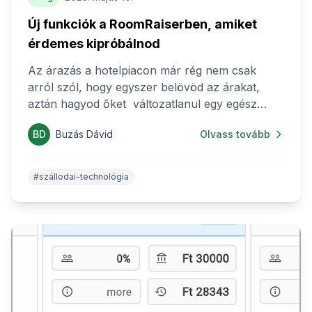
Új funkciók a RoomRaiserben, amiket
érdemes kipróbálnod
Az árazás a hotelpiacon már rég nem csak
arról szól, hogy egyszer belövöd az árakat,
aztán hagyod őket változatlanul egy egész
szezonon át. Az utazók igényei napról napra,
BD
Buzás Dávid
Olvass tovább
sőt, akár óráról órára változnak – és ha te nem
reagálsz időben, a versenytársad megteszi.
#szállodai-technológia