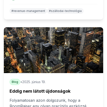
#revenue-management
#szállodai-technológia
•
2025. június 19.
Blog
Eddig nem látott újdonságok
Folyamatosan azon dolgozunk, hogy a
RoomRaiser egy olyan precíziós eszközzé