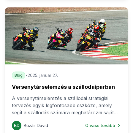
gyors, stabil kapcsolat.
•
2025. január 27.
Blog
Versenytárselemzés a szállodaiparban
A versenytárselemzés a szállodai stratégiai
tervezés egyik legfontosabb eszköze, amely
segít a szállodák számára meghatározni saját
piaci pozíciójukat, felismerni erősségeiket és
BD
Buzás Dávid
Olvass tovább
gyengeségeiket, valamint azonosítani a