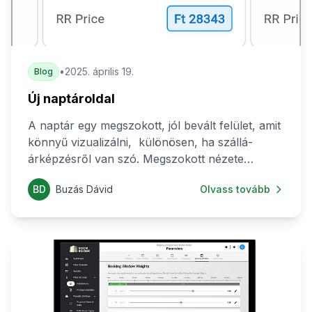
•
2025. április 19.
Blog
Új naptároldal
A naptár egy megszokott, jól bevált felület, amit
könnyű vizualizálni, különösen, ha szállá-
árképzésről van szó. Megszokott nézete
hasonló ahhoz, ahogyan az időt is “látjuk”,
BD
Buzás Dávid
Olvass tovább
nyilván nem véletlenül. Kezdetektől fogva
magától értetődő volt számunkra, hogy a
RoomRaiser dashboard egyik legfontosabb
felülete a naptár lesz. Az intelligens, dinamikus
árazási algoritmus megalkotása és
finomhangolása egy időre elvitte róla a fókuszt -
de a novemberben debütált RoomRaiser 2.0.-
ban már ez is elérhető!