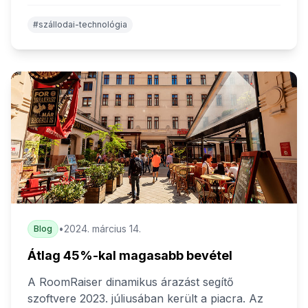
lehetőségeket és veszélyeket (ld. SWOT
analízis). Egy jól végrehajtott
#szállodai-technológia
versenytárselemzés növelheti a piaci
részesedést, segíti az árak optimalizálását,
javíthatja a vendégelégedettséget és növelheti a
bevételeket.
•
2024. március 14.
Blog
Átlag 45%-kal magasabb bevétel
A RoomRaiser dinamikus árazást segítő
szoftvere 2023. júliusában került a piacra. Az