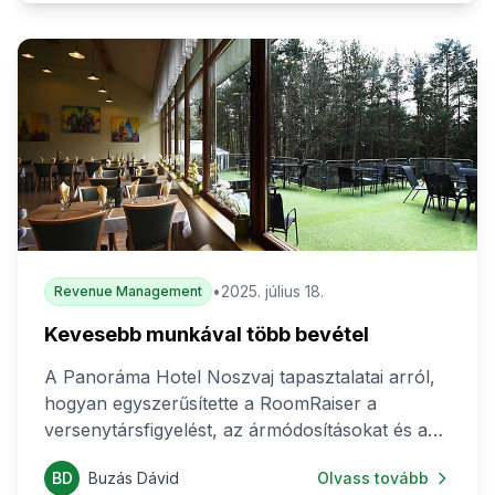
•
2025. július 18.
Revenue Management
Kevesebb munkával több bevétel
A Panoráma Hotel Noszvaj tapasztalatai arról,
hogyan egyszerűsítette a RoomRaiser a
versenytársfigyelést, az ármódosításokat és a
dinamikus árazást egy kisebb szállodai csapat
BD
Buzás Dávid
Olvass tovább
számára.