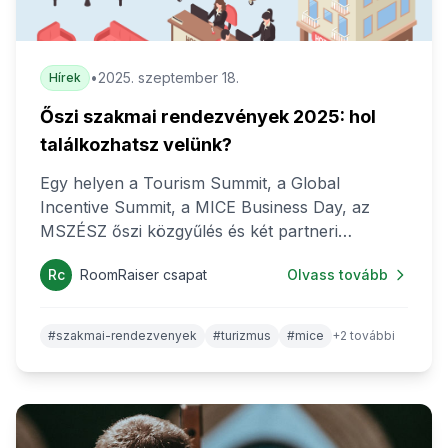
•
2025. szeptember 18.
Hírek
Őszi szakmai rendezvények 2025: hol
találkozhatsz velünk?
Egy helyen a Tourism Summit, a Global
Incentive Summit, a MICE Business Day, az
MSZÉSZ őszi közgyűlés és két partneri
esemény, ahol a RoomRaiser is jelen lesz 2025
Rc
RoomRaiser csapat
Olvass tovább
őszén.
#szakmai-rendezvenyek
#turizmus
#mice
+2 további