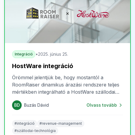
•
2025. június 25.
Integráció
HostWare integráció
Örömmel jelentjük be, hogy mostantól a
RoomRaiser dinamikus árazási rendszere teljes
mértékben integrálható a HostWare szállodai
szoftverrel. Ez a fejlesztés nemcsak technológiai
BD
Buzás Dávid
Olvass tovább
mérföldkő számunkra, hanem egy új
lehetőséget is kínál a magyar szálláshelyeknek,
hogy még hatékonyabban kezeljék
#integráció
#revenue-management
árstratégiájukat és maximalizálják bevételeiket.
#szállodai-technológia