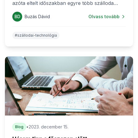
azóta eltelt időszakban egyre több szálloda
kezdte el használni a kifejezetten kis és közepes
BD
Buzás Dávid
Olvass tovább
méretű szálláshelyek számára készült
rendszert. Megnéztük, mik a tapasztalatok és az
eredmények.
#szállodai-technológia
•
2023. december 15.
Blog