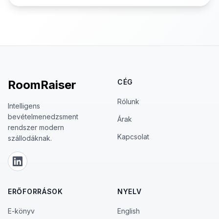
RoomRaiser
CÉG
Rólunk
Intelligens
bevételmenedzsment
Árak
rendszer modern
Kapcsolat
szállodáknak.
LinkedIn
ERŐFORRÁSOK
NYELV
E-könyv
English