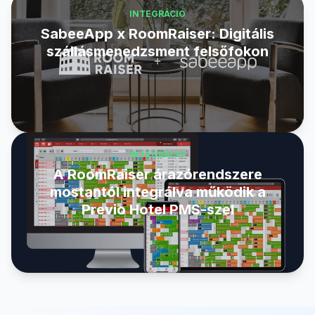
INTEGRÁCIÓ
SabeeApp x RoomRaiser: Digitális
szállásmenedzsment felsőfokon
INTEGRÁCIÓ
A RoomRaiser árazórendszere
mostantól integrálva működik a
Previo Hotel PMS-szel