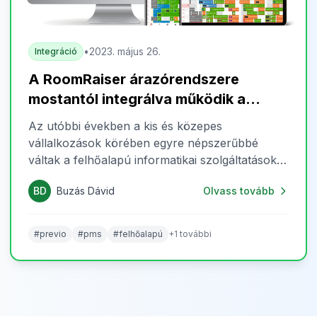
•
2023. május 26.
Integráció
A RoomRaiser árazórendszere
mostantól integrálva működik a
Previo Hotel PMS-szel
Az utóbbi években a kis és közepes
vállalkozások körében egyre népszerűbbé
váltak a felhőalapú informatikai szolgáltatások,
és ez alól a vendéglátóipar sem kivétel. Sok kis
BD
Buzás Dávid
Olvass tovább
és közepes méretű szálloda választ a
hagyományos, helyben telepített rendszerek
helyett felhőalapú Hotel PMS (Property
#previo
#pms
#felhőalapú
+1 további
Management System) rendszert, amelyek
használata számos előnnyel jár. Tekintsük át a
modern szállodai menedzsment rendszerek
legfontosabb előnyeit!