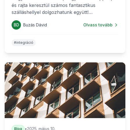
és rajta keresztül számos fantasztikus
szálláshellyel dolgozhatunk együtt!
https://app.getbeamer.com/sabeeapp/en/new-
BD
Buzás Dávid
Olvass tovább
marketplace-integration-roomraiser-revenue-
management-system-SVfZLQZC
#integráció
•
2025. május 10.
Blog