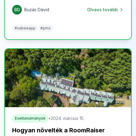
ökoszisztéma. Használatával automatizálhatod a
BD
Buzás Dávid
Olvass tovább
napi feladatokat, csökkented adminisztrációs
terheidet, és minden eszközt megad, hogy a
vendégélményre koncentrálhass – egyszerű,
#sabeeapp
#pms
letisztult felületeken, átlátható folyamatokkal.
•
2024. március 15.
Esettanulmányok
Hogyan növelték a RoomRaiser