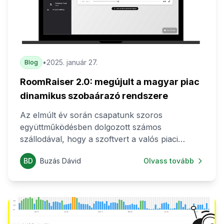
•
2025. január 27.
Blog
RoomRaiser 2.0: megújult a magyar piac
dinamikus szobaárazó rendszere
Az elmúlt év során csapatunk szoros
együttműködésben dolgozott számos
szállodával, hogy a szoftvert a valós piaci
igényekhez igazíthassuk. A tesztelési időszak
BD
Buzás Dávid
Olvass tovább
nemcsak az algoritmusunk hatékonyságát
igazolta, hanem értékes visszajelzéseket is
hozott, amelyek alapján tovább tökéletesítettük
a rendszert.