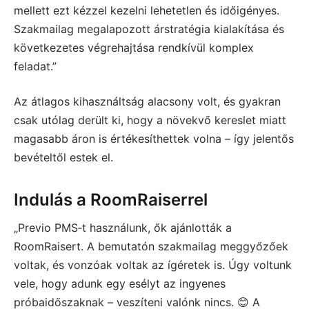
mellett ezt kézzel kezelni lehetetlen és időigényes.
Szakmailag megalapozott árstratégia kialakítása és
következetes végrehajtása rendkívül komplex
feladat.”
Az átlagos kihasználtság alacsony volt, és gyakran
csak utólag derült ki, hogy a növekvő kereslet miatt
magasabb áron is értékesíthettek volna – így jelentős
bevételtől estek el.
Indulás a RoomRaiserrel
„Previo PMS‑t használunk, ők ajánlották a
RoomRaisert. A bemutatón szakmailag meggyőzőek
voltak, és vonzóak voltak az ígéretek is. Úgy voltunk
vele, hogy adunk egy esélyt az ingyenes
próbaidőszaknak – veszíteni valónk nincs. 😊 A