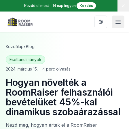
Kezdd el most - 14 nap ingyen!
Kezdés
Kezdőlap
•
Blog
•
Hogyan növelték a RoomRaiser felhasználói bevételüket 45%-kal dinamikus szobaárazással
Esettanulmányok
2024. március 15.
4 perc olvasás
Hogyan növelték a
RoomRaiser felhasználói
bevételüket 45%-kal
dinamikus szobaárazással
Nézd meg, hogyan értek el a RoomRaiser