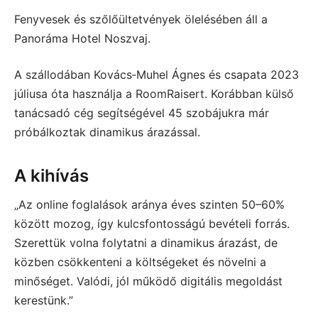
Fenyvesek és szőlőültetvények ölelésében áll a
Panoráma Hotel Noszvaj.
A szállodában Kovács‑Muhel Ágnes és csapata 2023
júliusa óta használja a RoomRaisert. Korábban külső
tanácsadó cég segítségével 45 szobájukra már
próbálkoztak dinamikus árazással.
A kihívás
„Az online foglalások aránya éves szinten 50–60%
között mozog, így kulcsfontosságú bevételi forrás.
Szerettük volna folytatni a dinamikus árazást, de
közben csökkenteni a költségeket és növelni a
minőséget. Valódi, jól működő digitális megoldást
kerestünk.”