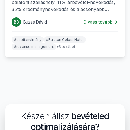
balatoni szálláshely, 11% árbevétel-növekedés,
35% eredménynövekedés és alacsonyabb
revenue management költség.
BD
Buzás Dávid
Olvass tovább
#esettanulmány
#Balaton Colors Hotel
#revenue management
+3 további
Készen állsz
bevételed
optimalizálására?