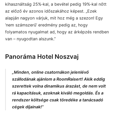
kihasználtság 25%‑kal, a bevétel pedig 19%‑kal nőtt
az előző év azonos időszakához képest. „Ezek
alapján nagyon várjuk, mit hoz még a szezon! Egy
’nem számszerű’ eredmény pedig az, hogy
folyamatos nyugalmat ad, hogy az árképzés rendben
van – nyugodtan alszunk.”
Panoráma Hotel Noszvaj
„Minden, online csatornákon jelenlévő
szállodának ajánlom a RoomRaisert! Akik eddig
szerettek volna dinamikus árazást, de nem volt
rá kapacitásuk, azoknak kiváló megoldás. És a
rendszer költsége csak töredéke a tanácsadó
cégek díjainak!”