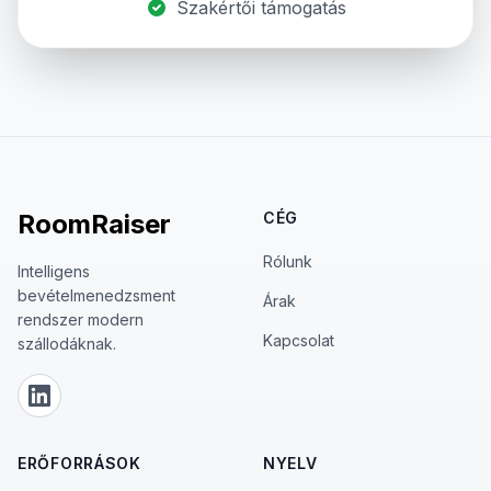
Szakértői támogatás
RoomRaiser
CÉG
Rólunk
Intelligens
bevételmenedzsment
Árak
rendszer modern
Kapcsolat
szállodáknak.
LinkedIn
ERŐFORRÁSOK
NYELV