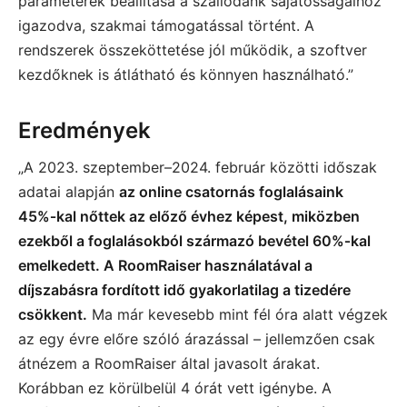
paraméterek beállítása a szállodánk sajátosságaihoz
igazodva, szakmai támogatással történt. A
rendszerek összeköttetése jól működik, a szoftver
kezdőknek is átlátható és könnyen használható.”
Eredmények
„A 2023. szeptember–2024. február közötti időszak
adatai alapján
az online csatornás foglalásaink
45%‑kal nőttek az előző évhez képest, miközben
ezekből a foglalásokból származó bevétel 60%‑kal
emelkedett. A RoomRaiser használatával a
díjszabásra fordított idő gyakorlatilag a tizedére
csökkent.
Ma már kevesebb mint fél óra alatt végzek
az egy évre előre szóló árazással – jellemzően csak
átnézem a RoomRaiser által javasolt árakat.
Korábban ez körülbelül 4 órát vett igénybe. A