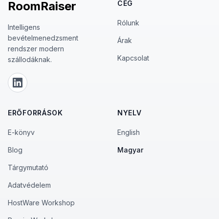
bevételmenedzsment audit, lehetőséged van már
RoomRaiser
CÉG
az első hónaptól előfizetni, és ajándék auditot és
Rólunk
konzultációt kapsz.
Intelligens
bevételmenedzsment
Árak
rendszer modern
Kapcsolat
szállodáknak.
LinkedIn
ERŐFORRÁSOK
NYELV
E-könyv
English
Blog
Magyar
Tárgymutató
Adatvédelem
HostWare Workshop