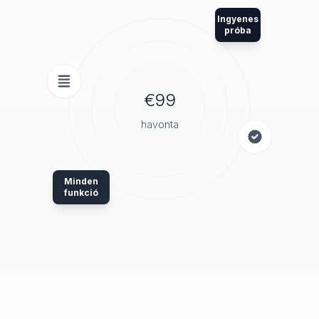
Ingyenes
próba
€99
havonta
Minden
funkció