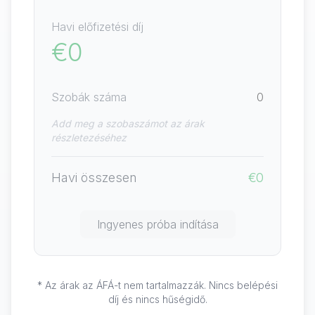
Havi előfizetési díj
€0
Szobák száma
0
Add meg a szobaszámot az árak
részletezéséhez
Havi összesen
€0
Ingyenes próba indítása
* Az árak az ÁFÁ-t nem tartalmazzák. Nincs belépési
díj és nincs hűségidő.