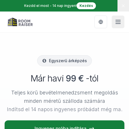
Kezdd el most - 14 nap ingyen!
Kezdés
Egyszerű árképzés
Már havi
99 €
-tól
Teljes körű bevételmenedzsment megoldás
minden méretű szálloda számára
Indítsd el 14 napos ingyenes próbádat még ma.
Ingyenes próba indítása