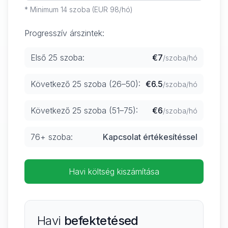
* Minimum 14 szoba (EUR 98/hó)
Progresszív árszintek:
Első 25 szoba:
€7
/szoba/hó
Következő 25 szoba (26–50):
€6.5
/szoba/hó
Következő 25 szoba (51–75):
€6
/szoba/hó
76+ szoba:
Kapcsolat értékesítéssel
Havi költség kiszámítása
Havi
befektetésed