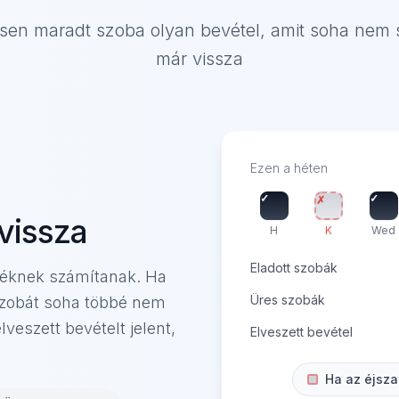
sen maradt szoba olyan bevétel, amit soha nem 
már vissza
Ezen a héten
✓
✓
✗
vissza
H
K
Wed
Eladott szobák
méknek számítanak. Ha
Üres szobák
 szobát soha többé nem
veszett bevételt jelent,
Elveszett bevétel
Ha az éjsza