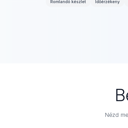
Romlandó készlet
Időérzékeny
B
Nézd me