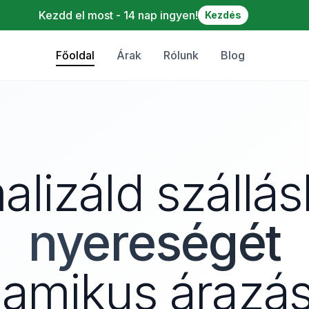
Kezdd el most - 14 nap ingyen!
Kezdés
Főoldal
Árak
Rólunk
Blog
lizáld szállá
nyereségét
namikus árazás