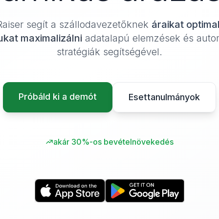
aiser segít a szállodavezetőknek
áraikat optimal
ukat maximalizálni
adatalapú elemzések és autom
stratégiák segítségével.
Próbáld ki a demót
Esettanulmányok
akár 30%-os bevételnövekedés