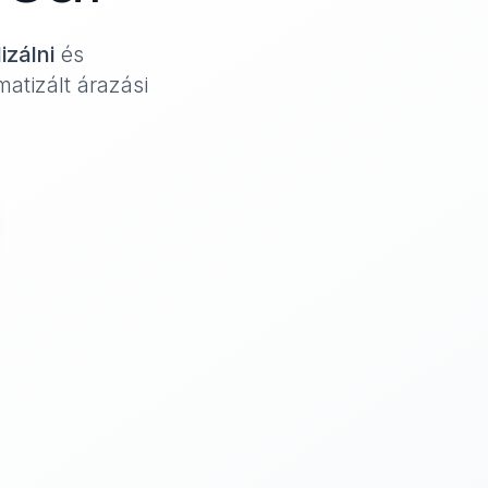
izálni
és
atizált árazási