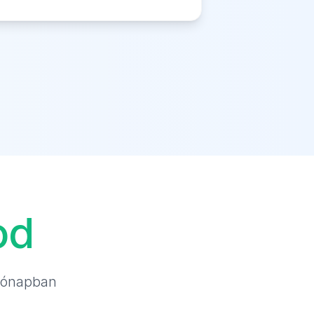
od
hónapban