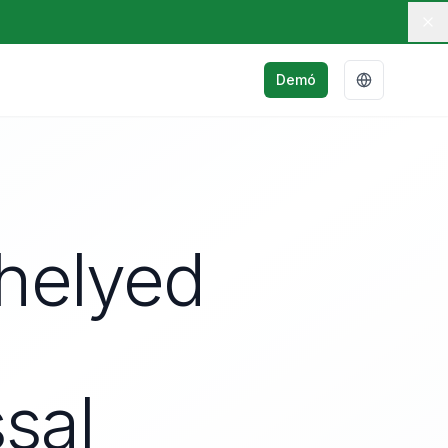
Demó
shelyed
sal