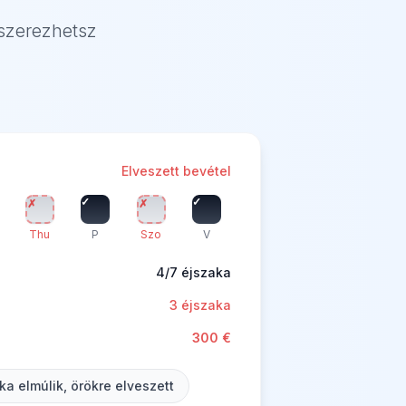
szerezhetsz
Elveszett bevétel
✓
✓
✗
✗
Thu
P
Szo
V
4/7 éjszaka
3 éjszaka
300 €
ka elmúlik, örökre elveszett