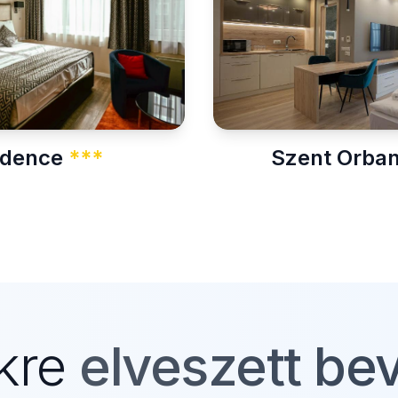
sidence
***
Szent Orban
kre
elveszett bev