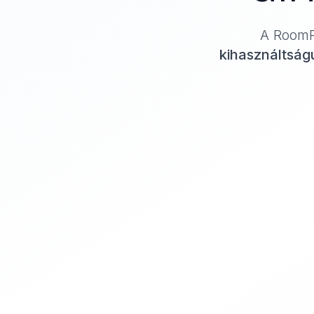
A RoomR
kihasználtság