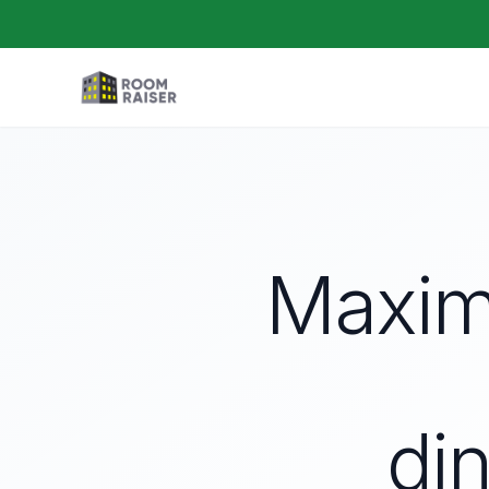
Maxima
di